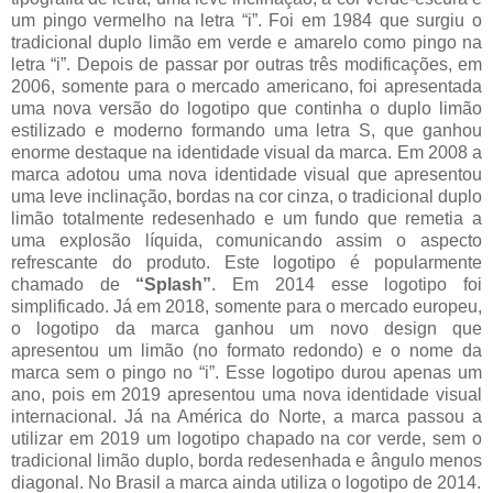
um pingo vermelho na letra “i”. Foi em 1984 que surgiu o
tradicional duplo limão em verde e amarelo como pingo na
letra “i”. Depois de passar por outras três modificações, em
2006, somente para o mercado americano, foi apresentada
uma nova versão do logotipo que continha o duplo limão
estilizado e moderno formando uma letra S, que ganhou
enorme destaque na identidade visual da marca. Em 2008 a
marca adotou uma nova identidade visual que apresentou
uma leve inclinação, bordas na cor cinza, o tradicional duplo
limão totalmente redesenhado e um fundo que remetia a
uma explosão líquida, comunicando assim o aspecto
refrescante do produto. Este logotipo é popularmente
chamado de
“Splash”
. Em 2014 esse logotipo foi
simplificado. Já em 2018, somente para o mercado europeu,
o logotipo da marca ganhou um novo design que
apresentou um limão (no formato redondo) e o nome da
marca sem o pingo no “i”. Esse logotipo durou apenas um
ano, pois em 2019 apresentou uma nova identidade visual
internacional. Já na América do Norte, a marca passou a
utilizar em 2019 um logotipo chapado na cor verde, sem o
tradicional limão duplo, borda redesenhada e ângulo menos
diagonal. No Brasil a marca ainda utiliza o logotipo de 2014.