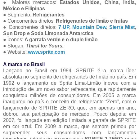
● Maiores mercados:
Estados Unidos, China, Índia,
México e Filipinas
● Segmento:
Refrigerantes
● Concorrentes diretos:
Refrigerantes de limão e frutas
● Concorrentes diretos:
7 UP
,
Mountain Dew
,
Sierra Mist
,
Sun Drop e Soda Limonada Antarctica
● Ícones:
A garrafa verde e o duplo limão
● Slogan:
Thirst for Yours.
● Website:
www.sprite.com
A marca no Brasil
Lançado no Brasil em 1984, SPRITE é a marca líder
absoluta no segmento de refrigerantes de limão no país. Em
1992 o lançamento de Sprite Lima-Limão inovou com a
introdução de um novo sabor refrescante, que rapidamente
conquistou milhões de consumidores. Em 2005 a marca
inaugurou no país o conceito de refrigerante “Zero”, com o
lançamento de SPRITE ZERO, que, em apenas um ano,
dobrou sua participação de mercado. Pouco depois, em
2007, foi lançada em edição limitada a garrafa de SPRITE
em cor azul. Em 2009 a marca, que sempre primou por
surpreender seus consumidores com lançamentos
inovadores, introduziu no mercado a
SPRITE 2.ZERO
, nova