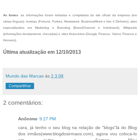
As fontes
: as informações foram retiradas e compiladas do site oficial da empresa (em
várias línguas), revistas (Fortune, Forbes, Newsweek, BusinessWeek e Isto é Dinheiro), sites
especializados em Marketing e Branding (BrandChannel e Interbrand), Wikipedia
(informações devidamente checadas) e sites financeiros (Google Finance, Yahoo Finance e
Hoovers).
Última atualização em 12/10/2013
Mundo das Marcas
às
2.3.08
Compartilhar
2 comentários:
Anônimo
9:27 PM
cara, já tenho o seu blog na relação de "blogs"lá do Blog
dos irmãos(www.blogdosirmaos.com), agora vou coloca-lo