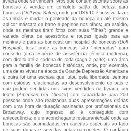
livraria onde se vendem livros que contam estórias sobre as
bonecas à venda; um completo salão de beleza para
bonecas (
Doll Hair Salon
), onde por US$ 10 é possível fazer
as unhas e mudar o penteado da boneca ou até mesmo
aplicar máscara de barro e pepinos nos olhos; um estúdio,
onde as meninas tiram fotos com suas “filhas”; grande e
variada oferta de acessórios e roupas iguais para as
meninas e para as bonecas; um hospital de bonecas (
Doll
Hospital
), local onde as bonecas são “internadas” para
conserto (uma espécie de assistência técnica moderna),
com direito até a cadeira de roda (paga à parte); uma área
para a família de bonecas históricas, onde, por exemplo,
uma delas viveu na época da Grande Depressão Americana
e outra foi uma escrava que lutou pela liberdade, sempre
com estórias relacionadas ao desenvolvimento do país e
que podem ser lidas nos livros vendidos na livraria; um
teatro (
American Girl Theater
) com capacidade para 200
pessoas onde são realizadas duas apresentações diárias
com uma hora de duração assinadas por profissionais da
Broadway, cujo ingresso só é conseguido com
antecedência; e um aconchegante restaurante/café onde as
bonecas são acomodadas em cadeiras especiais ao lado
de suas donas e servidas pelas garçonetes. O cardápio