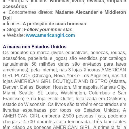
● Principais produtos:
Bonecas, livros, revistas, roupas e
acessórios
● Concorrentes diretos:
Madame Alexander e Middleton
Doll
● Ícones:
A perfeição de suas bonecas
● Slogan:
Follow your inner star.
● Website:
www.americangirl.com
A marca nos Estados Unidos
Os produtos da marca (livros educativos, bonecas, roupas,
acessórios, papelaria e jogos) são vendidos por catálogo
(anualmente 58 milhões deles são enviados para lares
americanos), pela internet, nas 3 lojas âncoras AMERICAN
GIRL PLACE (Chicago, Nova York e Los Angeles), nas 13
lojas AMERICAN GIRL BOUTIQUE AND BISTRO (Atlanta,
Denver, Dallas, Boston, Houston, Minneapolis, Kansas City,
Miami, Seattle, St. Louis, Washington, Columbus e San
Francisco) e na loja estilo Outlet, localizada em Oshkosh,
estado do Wisconsin. Os livros são também encontrados em
livrarias espalhadas por todos os Estados Unidos. A
AMERICAN GIRL emprega 2.500 pessoas fixas, podendo
chegar a 4.700 durante a alta temporada. Três fabricantes
têm criado as bonecas AMERICAN GIRL. A primeira foi a