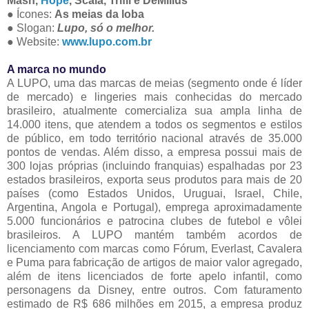
Mash,
Hope
, Scala, Trifil e DeMillus
● Ícones:
As meias da loba
● Slogan:
Lupo, só o melhor.
● Website:
www.lupo.com.br
A marca no mundo
A LUPO, uma das marcas de meias (segmento onde é líder
de mercado) e lingeries mais conhecidas do mercado
brasileiro, atualmente comercializa sua ampla linha de
14.000 itens, que atendem a todos os segmentos e estilos
de público, em todo território nacional através de 35.000
pontos de vendas. Além disso, a empresa possui mais de
300 lojas próprias (incluindo franquias) espalhadas por 23
estados brasileiros, exporta seus produtos para mais de 20
países (como Estados Unidos, Uruguai, Israel, Chile,
Argentina, Angola e Portugal), emprega aproximadamente
5.000 funcionários e patrocina clubes de futebol e vôlei
brasileiros. A LUPO mantém também acordos de
licenciamento com marcas como Fórum, Everlast, Cavalera
e Puma para fabricação de artigos de maior valor agregado,
além de itens licenciados de forte apelo infantil, como
personagens da Disney, entre outros. Com faturamento
estimado de R$ 686 milhões em 2015, a empresa produz