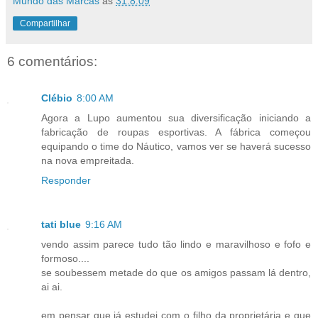
Mundo das Marcas
às
31.8.09
Compartilhar
6 comentários:
Clébio
8:00 AM
Agora a Lupo aumentou sua diversificação iniciando a
fabricação de roupas esportivas. A fábrica começou
equipando o time do Náutico, vamos ver se haverá sucesso
na nova empreitada.
Responder
tati blue
9:16 AM
vendo assim parece tudo tão lindo e maravilhoso e fofo e
formoso....
se soubessem metade do que os amigos passam lá dentro,
ai ai.
em pensar que já estudei com o filho da proprietária e que